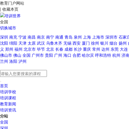
教育门户网站
|
收藏本页
全国
切换城市
深圳
南充
宁波
南昌
南京
南宁
南通
青岛
泉州
上海
上海市
深圳市
石家
沈阳
绵阳
天津
太原
武汉
乌鲁木齐
无锡
西安
厦门
徐州
银川
烟台
扬州
义
郑州
福州
北京市
毕节
北京
长春
成都
长沙
重庆
常州
达州
东莞
大连
佛山市
佛山
全国
广州市
贵阳
广州
海口
合肥
哈尔滨
呼和浩特
杭州
济
兰州
洛阳
泸州
首页
培训学校
培训课程
教育新闻
培训资讯
分站
全国
深圳