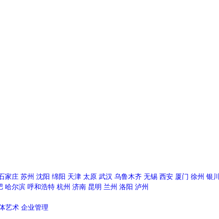
石家庄
苏州
沈阳
绵阳
天津
太原
武汉
乌鲁木齐
无锡
西安
厦门
徐州
银
肥
哈尔滨
呼和浩特
杭州
济南
昆明
兰州
洛阳
泸州
体艺术
企业管理