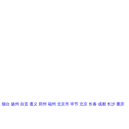
川
烟台
扬州
自贡
遵义
郑州
福州
北京市
毕节
北京
长春
成都
长沙
重庆