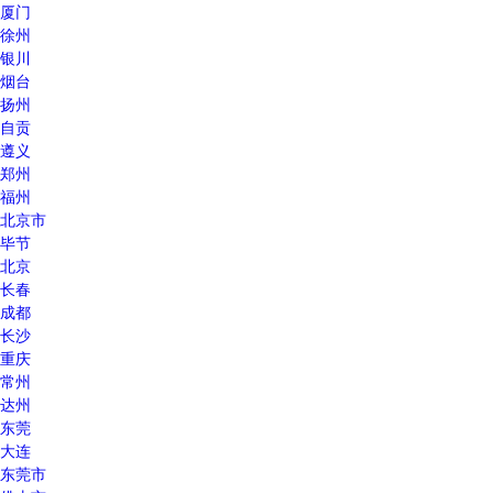
厦门
徐州
银川
烟台
扬州
自贡
遵义
郑州
福州
北京市
毕节
北京
长春
成都
长沙
重庆
常州
达州
东莞
大连
东莞市