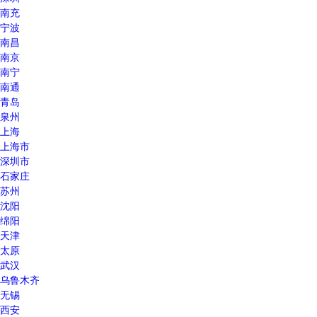
南充
宁波
南昌
南京
南宁
南通
青岛
泉州
上海
上海市
深圳市
石家庄
苏州
沈阳
绵阳
天津
太原
武汉
乌鲁木齐
无锡
西安