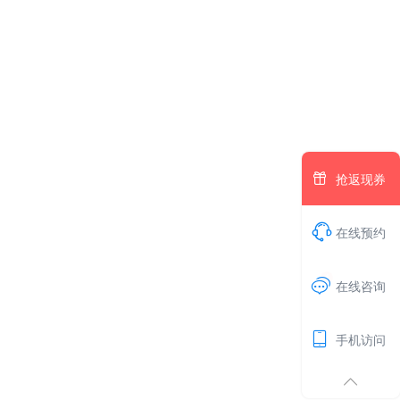

抢返现券

在线预约
1

在线咨询

手机访问