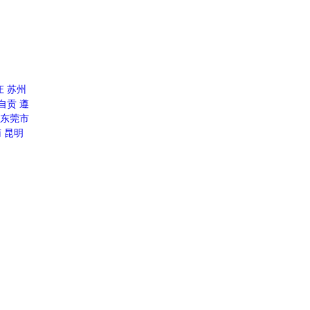
庄
苏州
自贡
遵
东莞市
南
昆明