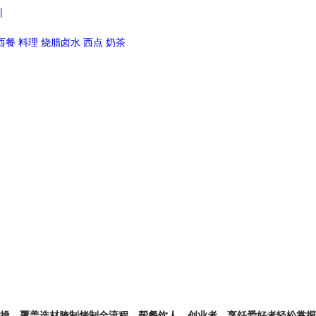
训
西餐
料理
烧腊卤水
西点
奶茶
实操，覆盖选材腌制烤制全流程，帮餐饮人、创业者、烹饪爱好者轻松掌