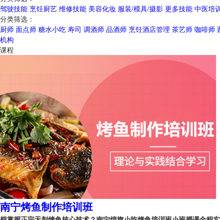
驾驶技能
烹饪厨艺
维修技能
美容化妆
服装/模具/摄影
更多技能
中医培
分类筛选：
厨师
面点师
糖水小吃
寿司
调酒师
品酒师
烹饪酒店管理
茶艺师
咖啡师
机构
课程
南宁烤鱼制作培训班
想掌握正宗无刺烤鱼核心技术？南宁煌旗小吃烤鱼培训班小班授课全程