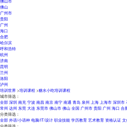
佛山市
佛山
广州市
贵阳
广州
海口
合肥
哈尔滨
呼和浩特
杭州
济南
昆明
兰州
洛阳
泸州
培训世界
>
培训课程
>
糖水小吃培训课程
城市筛选：
全部
深圳
南充
宁波
南昌
南京
南宁
南通
青岛
泉州
上海
上海市
深圳市
常州
达州
东莞
大连
东莞市
佛山市
佛山
全国
广州市
贵阳
广州
海口
合
分类筛选：
全部
外语/小语种
电脑/IT/设计
职业技能
学历教育
艺术教育
资格认证
文
分类筛选：