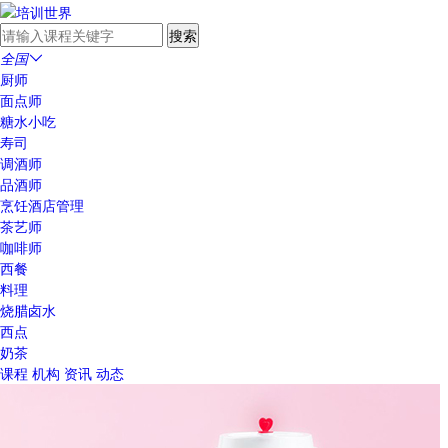
全国

厨师
面点师
糖水小吃
寿司
调酒师
品酒师
烹饪酒店管理
茶艺师
咖啡师
西餐
料理
烧腊卤水
西点
奶茶
课程
机构
资讯
动态