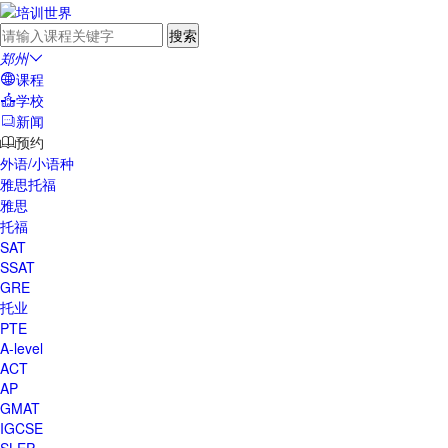
郑州

课程

学校

新闻

预约

外语/小语种
雅思托福
雅思
托福
SAT
SSAT
GRE
托业
PTE
A-level
ACT
AP
GMAT
IGCSE
SLEP