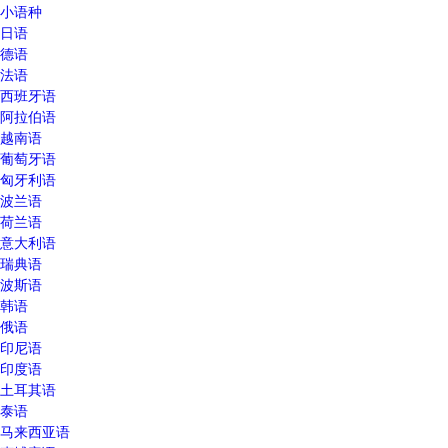
小语种
日语
德语
法语
西班牙语
阿拉伯语
越南语
葡萄牙语
匈牙利语
波兰语
荷兰语
意大利语
瑞典语
波斯语
韩语
俄语
印尼语
印度语
土耳其语
泰语
马来西亚语