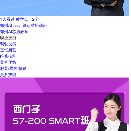
1人看过
教学点：
2个
郑州AI+云计算运维培训班
郑州AI芯源教育
职业技能
驾驶技能
烹饪厨艺
维修技能
美容化妆
服装/模具/摄影
更多技能