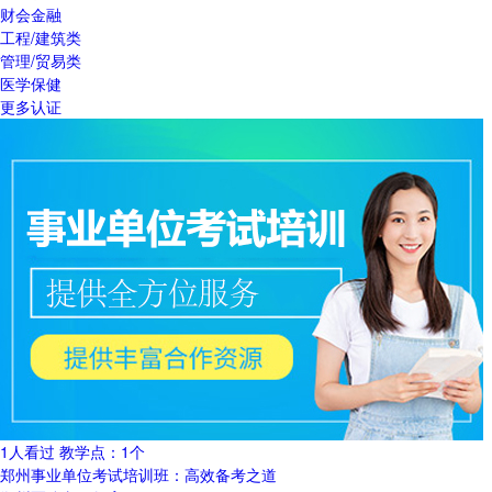
财会金融
工程/建筑类
管理/贸易类
医学保健
更多认证
1人看过
教学点：
1个
郑州事业单位考试培训班：高效备考之道