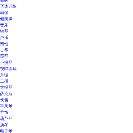
形体训练
瑜伽
健美操
音乐
钢琴
声乐
吉他
古筝
琵琶
小提琴
视唱练耳
乐理
二胡
大提琴
萨克斯
长笛
手风琴
竹笛
葫芦丝
扬琴
电子琴