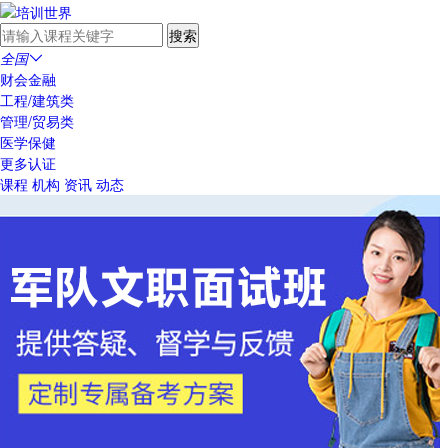
全国

财会金融
工程/建筑类
管理/贸易类
医学保健
更多认证
课程
机构
资讯
动态