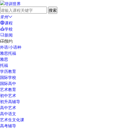
常州

课程

学校

新闻

预约

外语/小语种
雅思托福
雅思
托福
学历教育
国际学校
国际高中
艺术教育
初中艺术
初升高辅导
高中艺术
高中语文
艺术生文化课
高考辅导