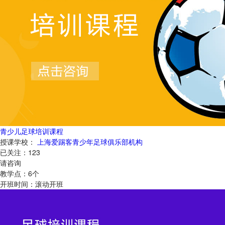
青少儿足球培训课程
授课学校：
上海爱踢客青少年足球俱乐部机构
已关注：
123
请咨询
教学点：
6
个
开班时间：
滚动开班