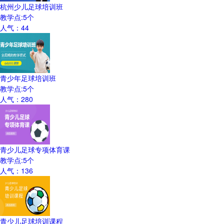
杭州少儿足球培训班
教学点:
5
个
人气：
44
青少年足球培训班
教学点:
5
个
人气：
280
青少儿足球专项体育课
教学点:
5
个
人气：
136
青少儿足球培训课程