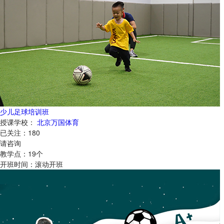
少儿足球培训班
授课学校：
北京万国体育
已关注：
180
请咨询
教学点：
19
个
开班时间：
滚动开班