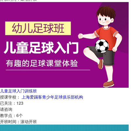
儿童足球入门训练班
授课学校：
上海爱踢客青少年足球俱乐部机构
已关注：
123
请咨询
教学点：
6
个
开班时间：
滚动开班