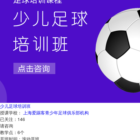
少儿足球培训班
授课学校：
上海爱踢客青少年足球俱乐部机构
已关注：
146
请咨询
教学点：
6
个
开班时间：
滚动开班