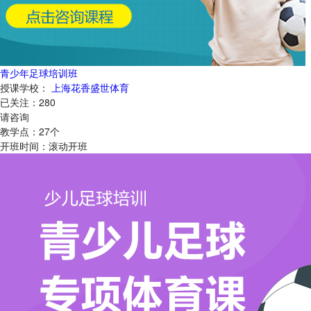
青少年足球培训班
授课学校：
上海花香盛世体育
已关注：
280
请咨询
教学点：
27
个
开班时间：
滚动开班