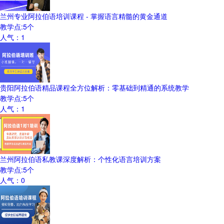
兰州专业阿拉伯语培训课程 - 掌握语言精髓的黄金通道
教学点:
5
个
人气：
1
贵阳阿拉伯语精品课程全方位解析：零基础到精通的系统教学
教学点:
5
个
人气：
1
兰州阿拉伯语私教课深度解析：个性化语言培训方案
教学点:
5
个
人气：
0