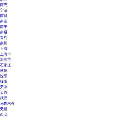
南充
宁波
南昌
南京
南宁
南通
青岛
泉州
上海
上海市
深圳市
石家庄
苏州
沈阳
绵阳
天津
太原
武汉
乌鲁木齐
无锡
西安