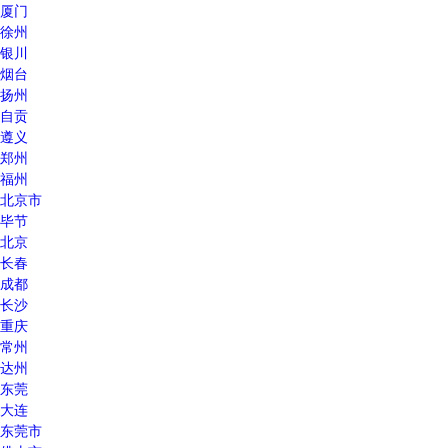
厦门
徐州
银川
烟台
扬州
自贡
遵义
郑州
福州
北京市
毕节
北京
长春
成都
长沙
重庆
常州
达州
东莞
大连
东莞市