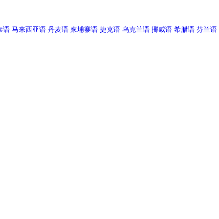
泰语
马来西亚语
丹麦语
柬埔寨语
捷克语
乌克兰语
挪威语
希腊语
芬兰语