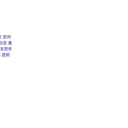
庄
苏州
自贡
遵
东莞市
南
昆明