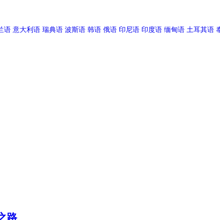
兰语
意大利语
瑞典语
波斯语
韩语
俄语
印尼语
印度语
缅甸语
土耳其语
之路