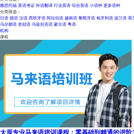
雅思托福
英语考证
外语翻译
行业英语
综合英语
小语种
更多语种
分类筛选：
日语
德语
法语
西班牙语
阿拉伯语
越南语
葡萄牙语
匈牙利语
波兰语
荷
乌尔都语
老挝语
乌兹别克语
蒙古语
粤语
机构
课程
太原专业马来语培训课程：零基础到精通的进阶