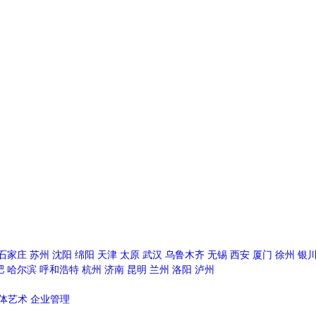
石家庄
苏州
沈阳
绵阳
天津
太原
武汉
乌鲁木齐
无锡
西安
厦门
徐州
银
肥
哈尔滨
呼和浩特
杭州
济南
昆明
兰州
洛阳
泸州
体艺术
企业管理