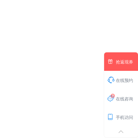

抢返现券

在线预约
1

在线咨询

手机访问