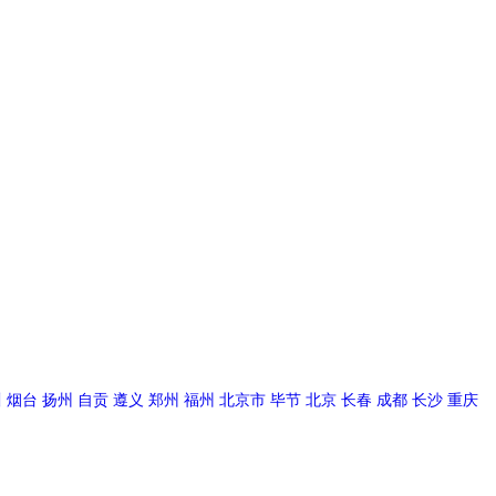
川
烟台
扬州
自贡
遵义
郑州
福州
北京市
毕节
北京
长春
成都
长沙
重庆