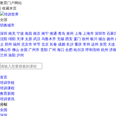
教育门户网站
|
收藏本页
全国
切换城市
深圳
南充
宁波
南昌
南京
南宁
南通
青岛
泉州
上海
上海市
深圳市
石家
沈阳
绵阳
天津
太原
武汉
乌鲁木齐
无锡
西安
厦门
徐州
银川
烟台
扬州
义
郑州
福州
北京市
毕节
北京
长春
成都
长沙
重庆
常州
达州
东莞
大连
佛山市
佛山
全国
广州市
贵阳
广州
海口
合肥
哈尔滨
呼和浩特
杭州
济
兰州
洛阳
泸州
首页
培训学校
培训课程
教育新闻
培训资讯
分站
全国
深圳