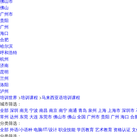
佛山市
佛山
广州市
贵阳
广州
海口
合肥
哈尔滨
呼和浩特
杭州
济南
昆明
兰州
洛阳
泸州
培训世界
>
培训课程
>
马来西亚语培训课程
城市筛选：
全部
深圳
南充
宁波
南昌
南京
南宁
南通
青岛
泉州
上海
上海市
深圳市
常州
达州
东莞
大连
东莞市
佛山市
佛山
全国
广州市
贵阳
广州
海口
合
分类筛选：
全部
外语/小语种
电脑/IT/设计
职业技能
学历教育
艺术教育
资格认证
文
分类筛选：