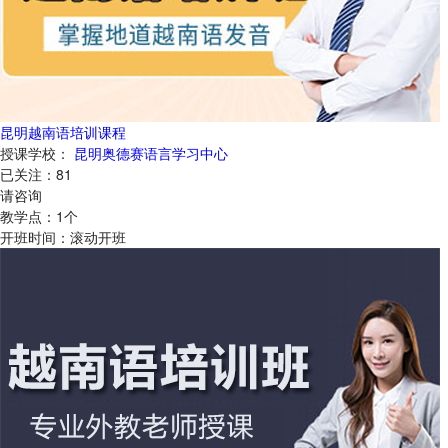
昆明越南语培训课程
授课学校：
昆明奥德赛语言学习中心
已关注：
81
请咨询
教学点：
1
个
开班时间：
滚动开班