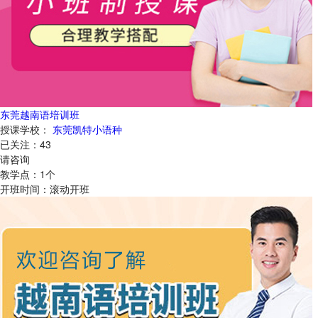
东莞越南语培训班
授课学校：
东莞凯特小语种
已关注：
43
请咨询
教学点：
1
个
开班时间：
滚动开班