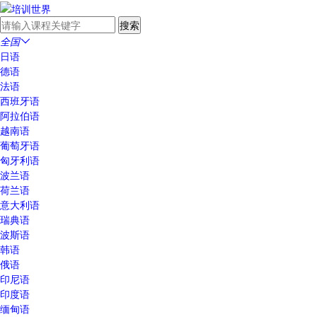
全国

日语
德语
法语
西班牙语
阿拉伯语
越南语
葡萄牙语
匈牙利语
波兰语
荷兰语
意大利语
瑞典语
波斯语
韩语
俄语
印尼语
印度语
缅甸语