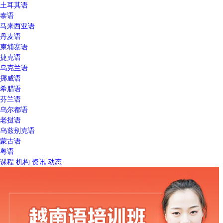
土耳其语
泰语
马来西亚语
丹麦语
柬埔寨语
捷克语
乌克兰语
挪威语
希腊语
芬兰语
乌尔都语
老挝语
乌兹别克语
蒙古语
粤语
课程
机构
资讯
动态