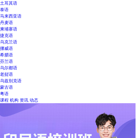
土耳其语
泰语
马来西亚语
丹麦语
柬埔寨语
捷克语
乌克兰语
挪威语
希腊语
芬兰语
乌尔都语
老挝语
乌兹别克语
蒙古语
粤语
课程
机构
资讯
动态