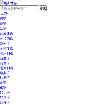
全国

日语
德语
法语
西班牙语
阿拉伯语
越南语
葡萄牙语
匈牙利语
波兰语
荷兰语
意大利语
瑞典语
波斯语
韩语
俄语
印尼语
印度语
缅甸语