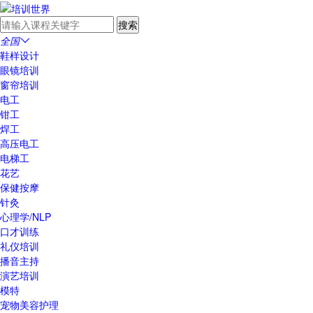
全国

鞋样设计
眼镜培训
窗帘培训
电工
钳工
焊工
高压电工
电梯工
花艺
保健按摩
针灸
心理学/NLP
口才训练
礼仪培训
播音主持
演艺培训
模特
宠物美容护理