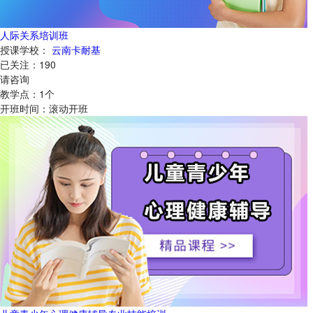
人际关系培训班
授课学校：
云南卡耐基
已关注：
190
请咨询
教学点：
1
个
开班时间：
滚动开班