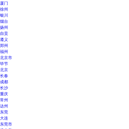
厦门
徐州
银川
烟台
扬州
自贡
遵义
郑州
福州
北京市
毕节
北京
长春
成都
长沙
重庆
常州
达州
东莞
大连
东莞市