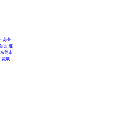
庄
苏州
自贡
遵
东莞市
南
昆明