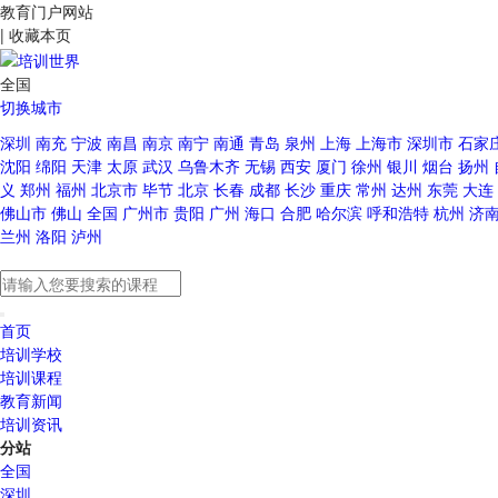
教育门户网站
|
收藏本页
全国
切换城市
深圳
南充
宁波
南昌
南京
南宁
南通
青岛
泉州
上海
上海市
深圳市
石家
沈阳
绵阳
天津
太原
武汉
乌鲁木齐
无锡
西安
厦门
徐州
银川
烟台
扬州
义
郑州
福州
北京市
毕节
北京
长春
成都
长沙
重庆
常州
达州
东莞
大连
佛山市
佛山
全国
广州市
贵阳
广州
海口
合肥
哈尔滨
呼和浩特
杭州
济
兰州
洛阳
泸州
首页
培训学校
培训课程
教育新闻
培训资讯
分站
全国
深圳