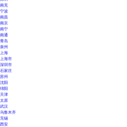
南充
宁波
南昌
南京
南宁
南通
青岛
泉州
上海
上海市
深圳市
石家庄
苏州
沈阳
绵阳
天津
太原
武汉
乌鲁木齐
无锡
西安