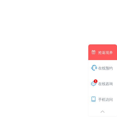

抢返现券

在线预约
1

在线咨询

手机访问