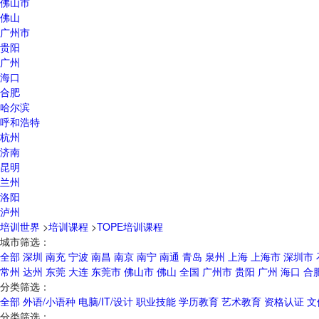
佛山市
佛山
广州市
贵阳
广州
海口
合肥
哈尔滨
呼和浩特
杭州
济南
昆明
兰州
洛阳
泸州
培训世界
>
培训课程
>
TOPE培训课程
城市筛选：
全部
深圳
南充
宁波
南昌
南京
南宁
南通
青岛
泉州
上海
上海市
深圳市
常州
达州
东莞
大连
东莞市
佛山市
佛山
全国
广州市
贵阳
广州
海口
合
分类筛选：
全部
外语/小语种
电脑/IT/设计
职业技能
学历教育
艺术教育
资格认证
文
分类筛选：