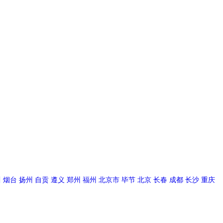
川
烟台
扬州
自贡
遵义
郑州
福州
北京市
毕节
北京
长春
成都
长沙
重庆