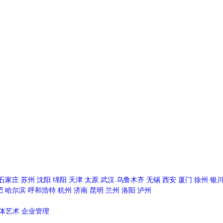
石家庄
苏州
沈阳
绵阳
天津
太原
武汉
乌鲁木齐
无锡
西安
厦门
徐州
银
肥
哈尔滨
呼和浩特
杭州
济南
昆明
兰州
洛阳
泸州
体艺术
企业管理