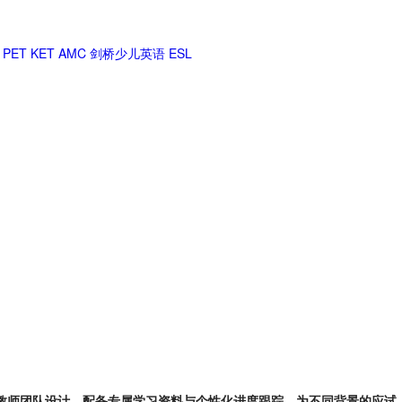
PET
KET
AMC
剑桥少儿英语
ESL
由教师团队设计，配备专属学习资料与个性化进度跟踪，为不同背景的应试