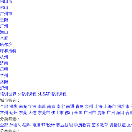
佛山市
佛山
广州市
贵阳
广州
海口
合肥
哈尔滨
呼和浩特
杭州
济南
昆明
兰州
洛阳
泸州
培训世界
>
培训课程
>
LSAT培训课程
城市筛选：
全部
深圳
南充
宁波
南昌
南京
南宁
南通
青岛
泉州
上海
上海市
深圳市
常州
达州
东莞
大连
东莞市
佛山市
佛山
全国
广州市
贵阳
广州
海口
合
分类筛选：
全部
外语/小语种
电脑/IT/设计
职业技能
学历教育
艺术教育
资格认证
文
分类筛选：