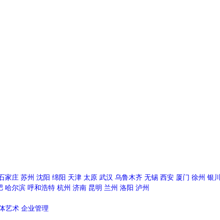
石家庄
苏州
沈阳
绵阳
天津
太原
武汉
乌鲁木齐
无锡
西安
厦门
徐州
银
肥
哈尔滨
呼和浩特
杭州
济南
昆明
兰州
洛阳
泸州
体艺术
企业管理