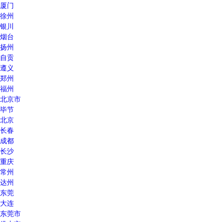
厦门
徐州
银川
烟台
扬州
自贡
遵义
郑州
福州
北京市
毕节
北京
长春
成都
长沙
重庆
常州
达州
东莞
大连
东莞市