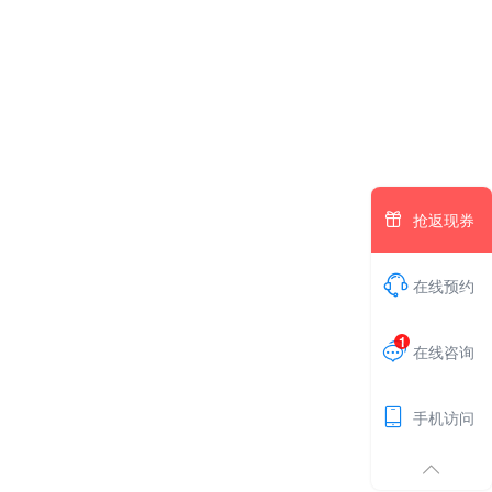

抢返现券

在线预约
1

在线咨询

手机访问