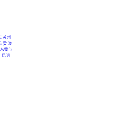
庄
苏州
自贡
遵
东莞市
南
昆明