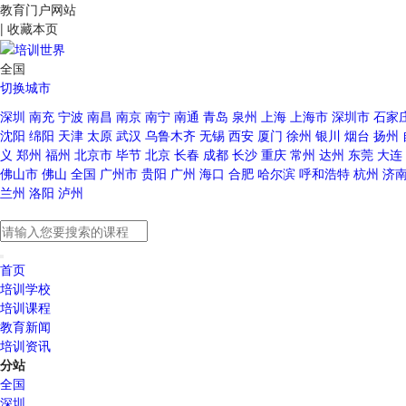
教育门户网站
|
收藏本页
全国
切换城市
深圳
南充
宁波
南昌
南京
南宁
南通
青岛
泉州
上海
上海市
深圳市
石家
沈阳
绵阳
天津
太原
武汉
乌鲁木齐
无锡
西安
厦门
徐州
银川
烟台
扬州
义
郑州
福州
北京市
毕节
北京
长春
成都
长沙
重庆
常州
达州
东莞
大连
佛山市
佛山
全国
广州市
贵阳
广州
海口
合肥
哈尔滨
呼和浩特
杭州
济
兰州
洛阳
泸州
首页
培训学校
培训课程
教育新闻
培训资讯
分站
全国
深圳