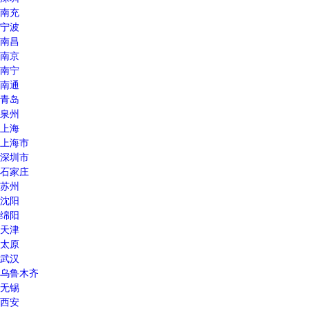
南充
宁波
南昌
南京
南宁
南通
青岛
泉州
上海
上海市
深圳市
石家庄
苏州
沈阳
绵阳
天津
太原
武汉
乌鲁木齐
无锡
西安