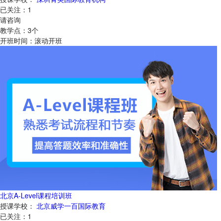
已关注：
1
请咨询
教学点：
3
个
开班时间：
滚动开班
北京A-Level课程培训班
授课学校：
北京威学一百国际教育
已关注：
1