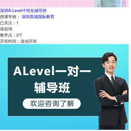
深圳A-Level个性化辅导班
授课学校：
深圳凯瑞国际教育
已关注：
1
请咨询
教学点：
2
个
开班时间：
滚动开班