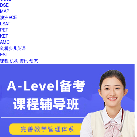
DSE
MAP
澳洲VCE
LSAT
PET
KET
AMC
剑桥少儿英语
ESL
课程
机构
资讯
动态