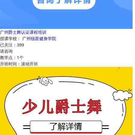
广州爵士舞认证课程培训
授课学校：
广州锐星健身学院
已关注：
399
请咨询
教学点：
1
个
开班时间：
滚动开班