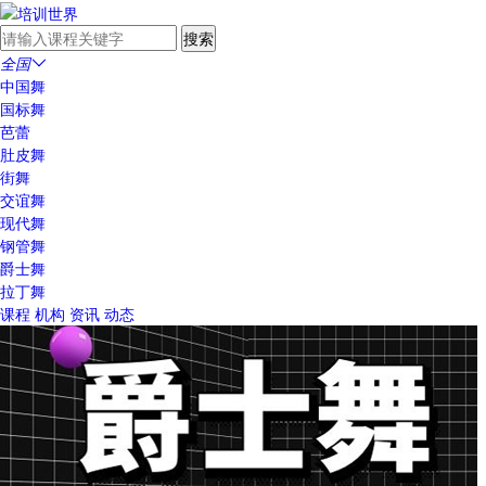
全国

中国舞
国标舞
芭蕾
肚皮舞
街舞
交谊舞
现代舞
钢管舞
爵士舞
拉丁舞
课程
机构
资讯
动态