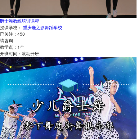
爵士舞教练培训课程
授课学校：
重庆鹿之影舞蹈学校
已关注：
450
请咨询
教学点：
1
个
开班时间：
滚动开班