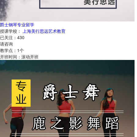
爵士钢琴专业留学
授课学校：
上海美行思远艺术教育
已关注：
430
请咨询
教学点：
1
个
开班时间：
滚动开班