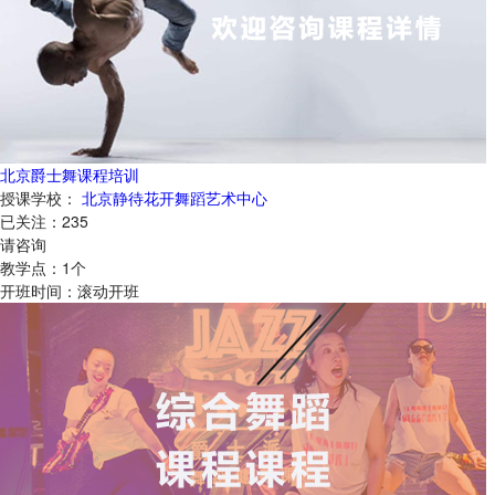
北京爵士舞课程培训
授课学校：
北京静待花开舞蹈艺术中心
已关注：
235
请咨询
教学点：
1
个
开班时间：
滚动开班