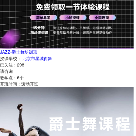
JAZZ-爵士舞培训班
授课学校：
北京市星城街舞
已关注：
298
请咨询
教学点：
6
个
开班时间：
滚动开班