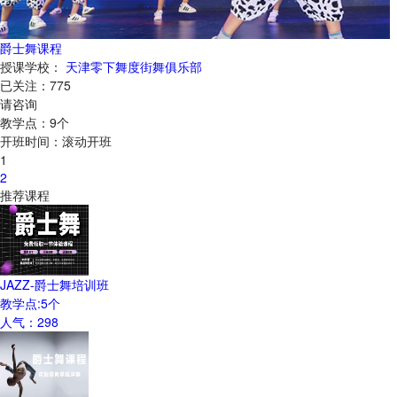
爵士舞课程
授课学校：
天津零下舞度街舞俱乐部
已关注：
775
请咨询
教学点：
9
个
开班时间：
滚动开班
1
2
推荐课程
JAZZ-爵士舞培训班
教学点:
5
个
人气：
298