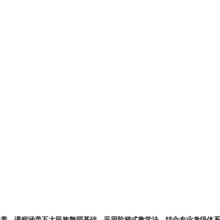
蹈素养。课程涵盖五大民族舞蹈基础，采用阶梯式教学法，结合专业考级体