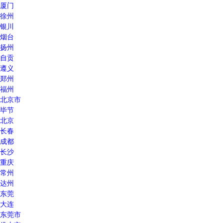
厦门
徐州
银川
烟台
扬州
自贡
遵义
郑州
福州
北京市
毕节
北京
长春
成都
长沙
重庆
常州
达州
东莞
大连
东莞市