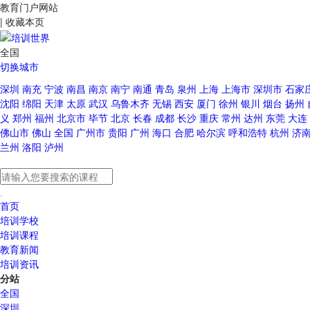
教育门户网站
|
收藏本页
全国
切换城市
深圳
南充
宁波
南昌
南京
南宁
南通
青岛
泉州
上海
上海市
深圳市
石家
沈阳
绵阳
天津
太原
武汉
乌鲁木齐
无锡
西安
厦门
徐州
银川
烟台
扬州
义
郑州
福州
北京市
毕节
北京
长春
成都
长沙
重庆
常州
达州
东莞
大连
佛山市
佛山
全国
广州市
贵阳
广州
海口
合肥
哈尔滨
呼和浩特
杭州
济
兰州
洛阳
泸州
首页
培训学校
培训课程
教育新闻
培训资讯
分站
全国
深圳