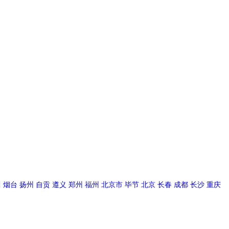
川
烟台
扬州
自贡
遵义
郑州
福州
北京市
毕节
北京
长春
成都
长沙
重庆