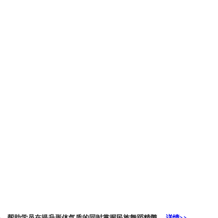
系，帮助学员在提升形体气质的同时掌握民族舞蹈精髓。
详情>>