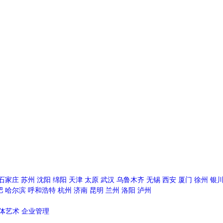
石家庄
苏州
沈阳
绵阳
天津
太原
武汉
乌鲁木齐
无锡
西安
厦门
徐州
银
肥
哈尔滨
呼和浩特
杭州
济南
昆明
兰州
洛阳
泸州
体艺术
企业管理