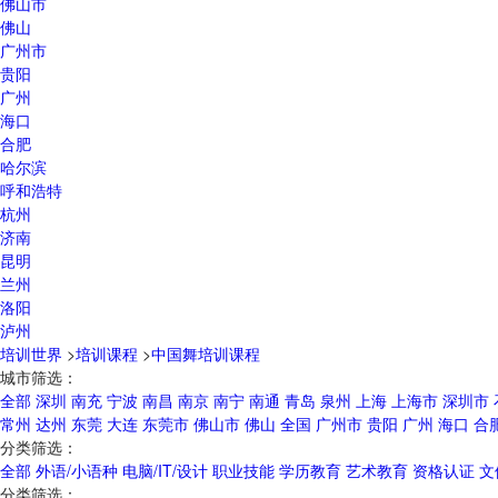
佛山市
佛山
广州市
贵阳
广州
海口
合肥
哈尔滨
呼和浩特
杭州
济南
昆明
兰州
洛阳
泸州
培训世界
>
培训课程
>
中国舞培训课程
城市筛选：
全部
深圳
南充
宁波
南昌
南京
南宁
南通
青岛
泉州
上海
上海市
深圳市
常州
达州
东莞
大连
东莞市
佛山市
佛山
全国
广州市
贵阳
广州
海口
合
分类筛选：
全部
外语/小语种
电脑/IT/设计
职业技能
学历教育
艺术教育
资格认证
文
分类筛选：