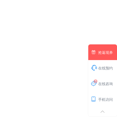

抢返现券

在线预约
1

在线咨询

手机访问