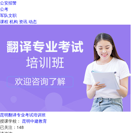
公安招警
公考
军队文职
课程
机构
资讯
动态
昆明翻译专业考试培训班
授课学校：
昆明中建教育
已关注：
148