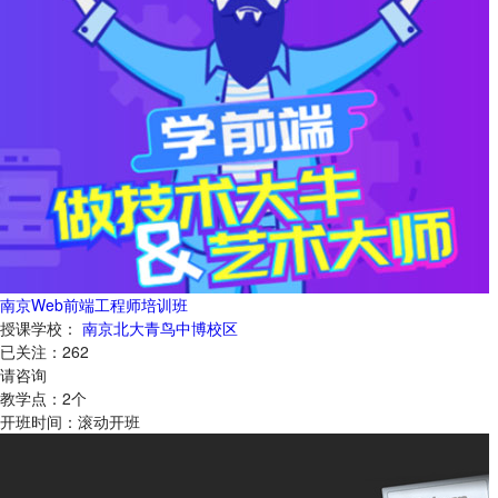
南京Web前端工程师培训班
授课学校：
南京北大青鸟中博校区
已关注：
262
请咨询
教学点：
2
个
开班时间：
滚动开班