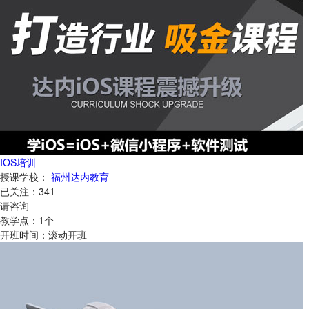
IOS培训
授课学校：
福州达内教育
已关注：
341
请咨询
教学点：
1
个
开班时间：
滚动开班