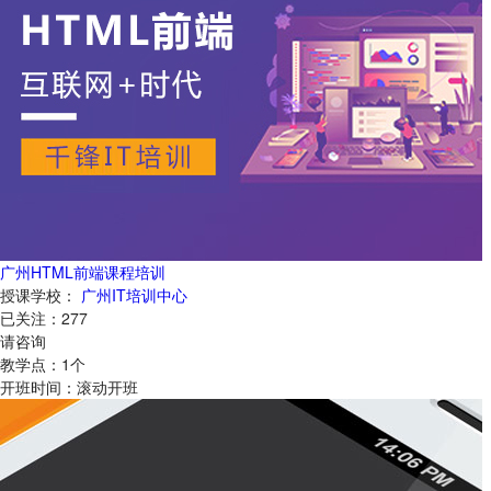
广州HTML前端课程培训
授课学校：
广州IT培训中心
已关注：
277
请咨询
教学点：
1
个
开班时间：
滚动开班