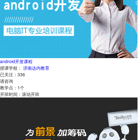
android开发课程
授课学校：
济南达内教育
已关注：
336
请咨询
教学点：
1
个
开班时间：
滚动开班