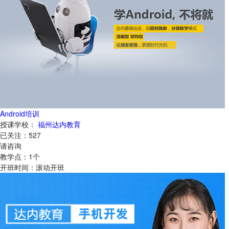
Android培训
授课学校：
福州达内教育
已关注：
527
请咨询
教学点：
1
个
开班时间：
滚动开班