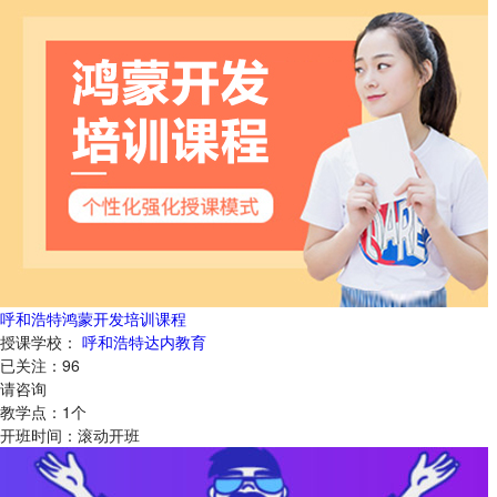
呼和浩特鸿蒙开发培训课程
授课学校：
呼和浩特达内教育
已关注：
96
请咨询
教学点：
1
个
开班时间：
滚动开班