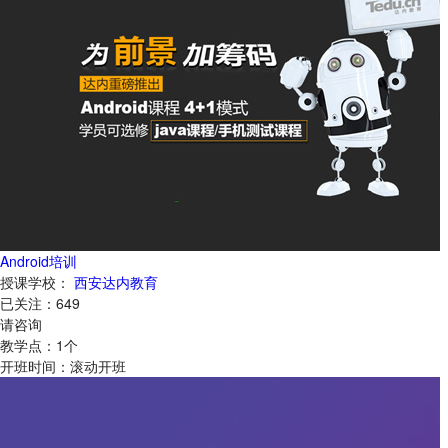
Android培训
授课学校：
西安达内教育
已关注：
649
请咨询
教学点：
1
个
开班时间：
滚动开班