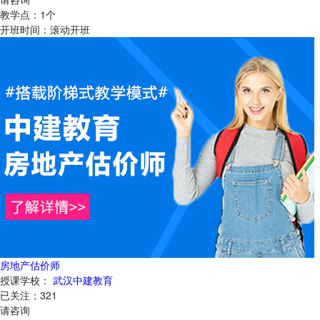
教学点：
1
个
开班时间：
滚动开班
房地产估价师
授课学校：
武汉中建教育
已关注：
321
请咨询