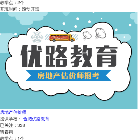
教学点：
2
个
开班时间：
滚动开班
房地产估价师
授课学校：
合肥优路教育
已关注：
338
请咨询
教学点：
1
个