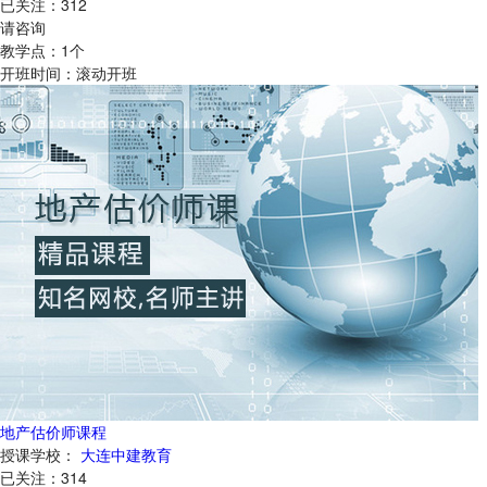
已关注：
312
请咨询
教学点：
1
个
开班时间：
滚动开班
地产估价师课程
授课学校：
大连中建教育
已关注：
314