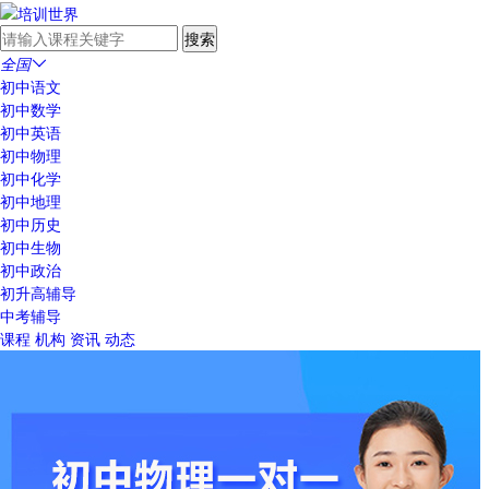
全国

初中语文
初中数学
初中英语
初中物理
初中化学
初中地理
初中历史
初中生物
初中政治
初升高辅导
中考辅导
课程
机构
资讯
动态