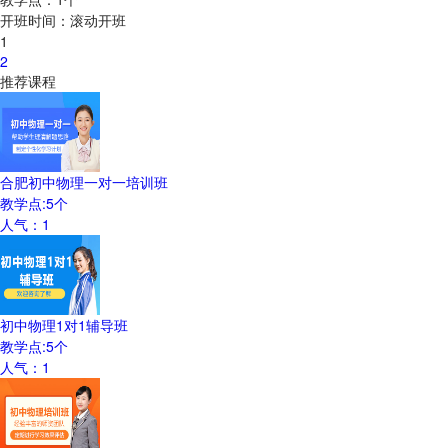
开班时间：
滚动开班
1
2
推荐课程
合肥初中物理一对一培训班
教学点:
5
个
人气：
1
初中物理1对1辅导班
教学点:
5
个
人气：
1