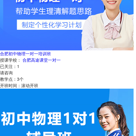
合肥初中物理一对一培训班
授课学校：
合肥高途课堂一对一
已关注：
1
请咨询
教学点：
3
个
开班时间：
滚动开班