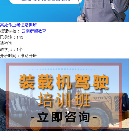
高处作业考证培训班
授课学校：
云南所望教育
已关注：
143
请咨询
教学点：
1
个
开班时间：
滚动开班