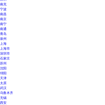
南充
宁波
南昌
南京
南宁
南通
青岛
泉州
上海
上海市
深圳市
石家庄
苏州
沈阳
绵阳
天津
太原
武汉
乌鲁木齐
无锡
西安