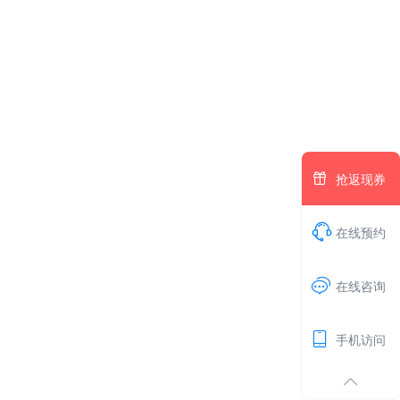

抢返现券

在线预约
1

在线咨询

手机访问