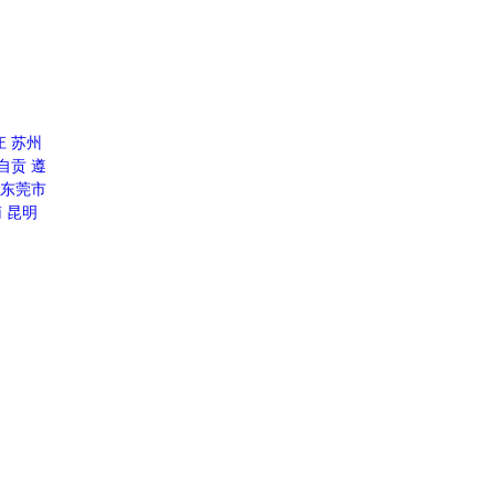
庄
苏州
自贡
遵
东莞市
南
昆明