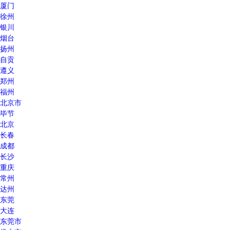
厦门
徐州
银川
烟台
扬州
自贡
遵义
郑州
福州
北京市
毕节
北京
长春
成都
长沙
重庆
常州
达州
东莞
大连
东莞市