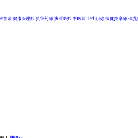
推拿师
健康管理师
执业药师
执业医师
中医师
卫生职称
保健按摩师
催乳
了解！
详情>>