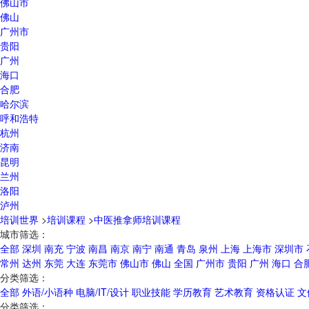
佛山市
佛山
广州市
贵阳
广州
海口
合肥
哈尔滨
呼和浩特
杭州
济南
昆明
兰州
洛阳
泸州
培训世界
>
培训课程
>
中医推拿师培训课程
城市筛选：
全部
深圳
南充
宁波
南昌
南京
南宁
南通
青岛
泉州
上海
上海市
深圳市
常州
达州
东莞
大连
东莞市
佛山市
佛山
全国
广州市
贵阳
广州
海口
合
分类筛选：
全部
外语/小语种
电脑/IT/设计
职业技能
学历教育
艺术教育
资格认证
文
分类筛选：