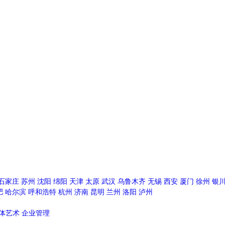
石家庄
苏州
沈阳
绵阳
天津
太原
武汉
乌鲁木齐
无锡
西安
厦门
徐州
银
肥
哈尔滨
呼和浩特
杭州
济南
昆明
兰州
洛阳
泸州
体艺术
企业管理