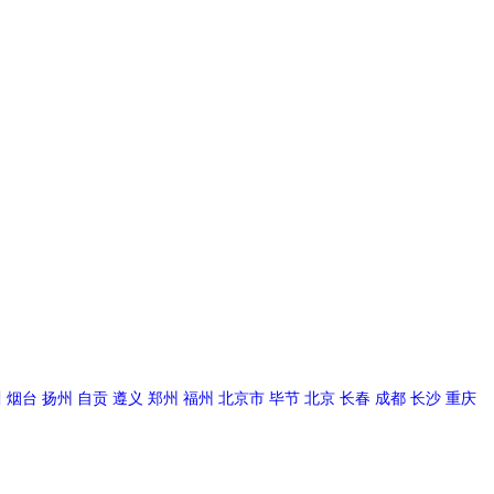
川
烟台
扬州
自贡
遵义
郑州
福州
北京市
毕节
北京
长春
成都
长沙
重庆