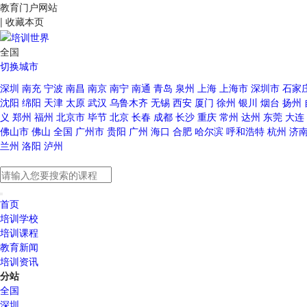
教育门户网站
|
收藏本页
全国
切换城市
深圳
南充
宁波
南昌
南京
南宁
南通
青岛
泉州
上海
上海市
深圳市
石家
沈阳
绵阳
天津
太原
武汉
乌鲁木齐
无锡
西安
厦门
徐州
银川
烟台
扬州
义
郑州
福州
北京市
毕节
北京
长春
成都
长沙
重庆
常州
达州
东莞
大连
佛山市
佛山
全国
广州市
贵阳
广州
海口
合肥
哈尔滨
呼和浩特
杭州
济
兰州
洛阳
泸州
首页
培训学校
培训课程
教育新闻
培训资讯
分站
全国
深圳