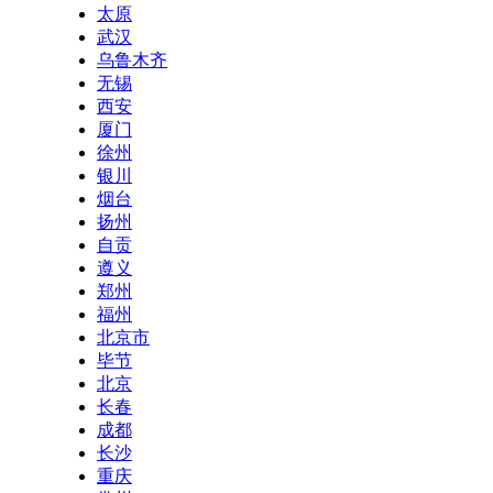
太原
武汉
乌鲁木齐
无锡
西安
厦门
徐州
银川
烟台
扬州
自贡
遵义
郑州
福州
北京市
毕节
北京
长春
成都
长沙
重庆