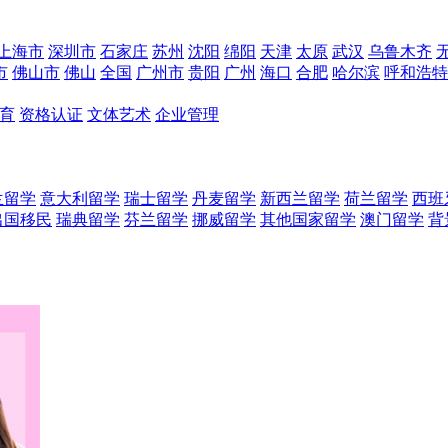
上海市
深圳市
石家庄
苏州
沈阳
绵阳
天津
太原
武汉
乌鲁木齐
市
佛山市
佛山
全国
广州市
贵阳
广州
海口
合肥
哈尔滨
呼和浩特
育
资格认证
文体艺术
企业管理
兰留学
意大利留学
瑞士留学
丹麦留学
新西兰留学
荷兰留学
西班
出国移民
瑞典留学
芬兰留学
挪威留学
其他国家留学
澳门留学
背