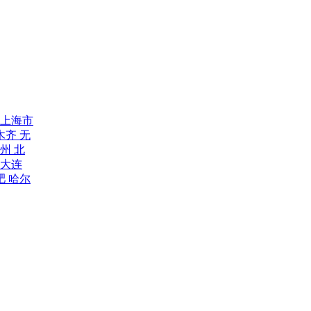
上海市
木齐
无
福州
北
大连
肥
哈尔