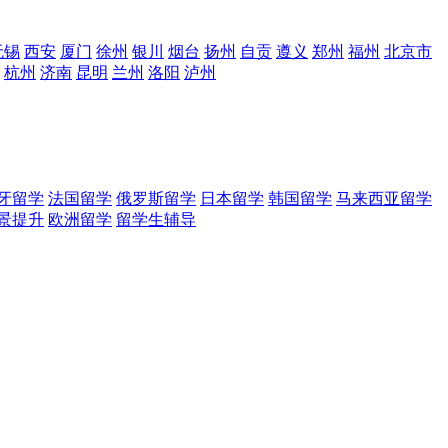
无锡
西安
厦门
徐州
银川
烟台
扬州
自贡
遵义
郑州
福州
北京市
杭州
济南
昆明
兰州
洛阳
泸州
牙留学
法国留学
俄罗斯留学
日本留学
韩国留学
马来西亚留学
景提升
欧洲留学
留学生辅导