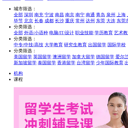
城市筛选：
全部
深圳
南充
宁波
南昌
南京
南宁
南通
青岛
泉州
上海
毕节
北京
长春
成都
长沙
重庆
常州
达州
东莞
大连
东莞
分类筛选：
全部
外语/小语种
电脑/IT/设计
职业技能
学历教育
艺术教
分类筛选：
中专/中技/高技
大学教育
研究生教育
出国留学
国际学校
分类筛选：
美国留学
英国留学
澳洲留学
加拿大留学
德国留学
爱尔
新加坡留学
泰国留学
香港留学
台湾留学
少年国际教育
机构
课程