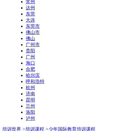
常州
达州
东莞
大连
东莞市
佛山市
佛山
广州市
贵阳
广州
海口
合肥
哈尔滨
呼和浩特
杭州
济南
昆明
兰州
洛阳
泸州
培训世界
>
培训课程
>
少年国际教育培训课程