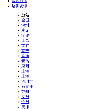
教育新闻
培训资讯
分站
全国
深圳
南充
宁波
南昌
南京
南宁
南通
青岛
泉州
上海
上海市
深圳市
石家庄
苏州
沈阳
绵阳
天津