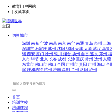
教育门户网站
|
收藏本页
全国
切换城市
深圳
南充
宁波
南昌
南京
南宁
南通
青岛
泉州
上海
深圳市
石家庄
苏州
沈阳
绵阳
天津
太原
武汉
乌鲁
锡
西安
厦门
徐州
银川
烟台
扬州
自贡
遵义
郑州
京市
毕节
北京
长春
成都
长沙
重庆
常州
达州
东莞
东莞市
佛山市
佛山
全国
广州市
贵阳
广州
海口
合
滨
呼和浩特
杭州
济南
昆明
兰州
洛阳
泸州
首页
培训学校
培训课程