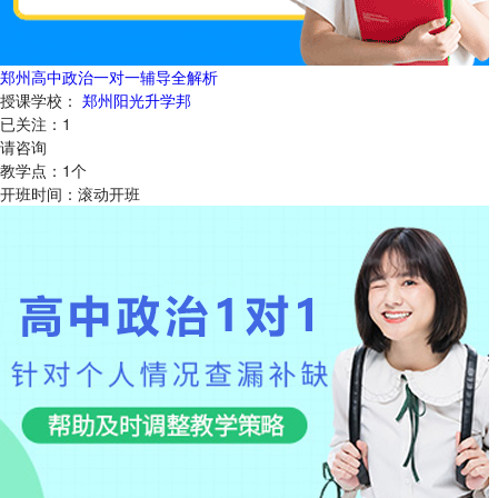
郑州高中政治一对一辅导全解析
授课学校：
郑州阳光升学邦
已关注：
1
请咨询
教学点：
1
个
开班时间：
滚动开班