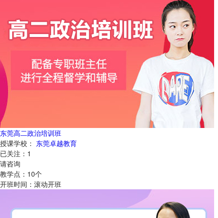
东莞高二政治培训班
授课学校：
东莞卓越教育
已关注：
1
请咨询
教学点：
10
个
开班时间：
滚动开班