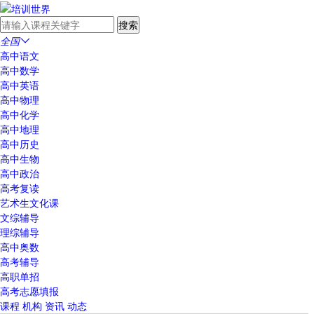
全国

高中语文
高中数学
高中英语
高中物理
高中化学
高中地理
高中历史
高中生物
高中政治
高考复读
艺术生文化课
文综辅导
理综辅导
高中奥数
高考辅导
高职单招
高考志愿填报
课程
机构
资讯
动态