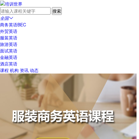
全国

商务英语BEC
外贸英语
服装英语
旅游英语
面试英语
金融英语
酒店英语
课程
机构
资讯
动态