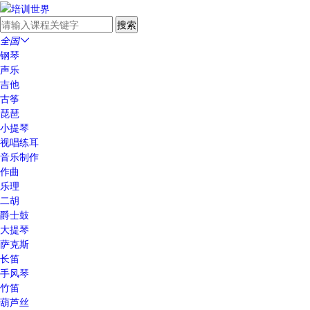
全国

钢琴
声乐
吉他
古筝
琵琶
小提琴
视唱练耳
音乐制作
作曲
乐理
二胡
爵士鼓
大提琴
萨克斯
长笛
手风琴
竹笛
葫芦丝