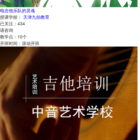
电吉他乐队的灵魂
授课学校：
天津九拍教育
已关注：
434
请咨询
教学点：
10
个
开班时间：
滚动开班