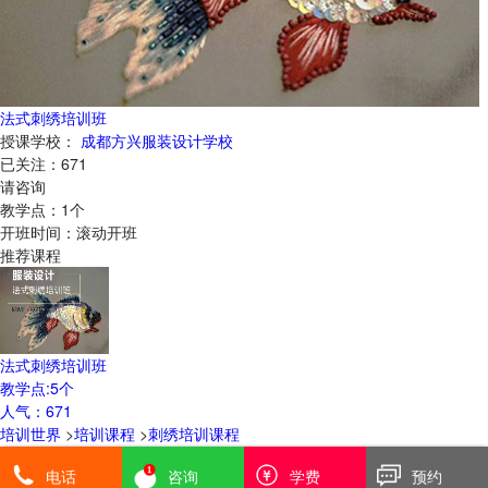
法式刺绣培训班
授课学校：
成都方兴服装设计学校
已关注：
671
请咨询
教学点：
1
个
开班时间：
滚动开班
推荐课程
法式刺绣培训班
教学点:
5
个
人气：
671
培训世界
>
培训课程
>
刺绣培训课程
登陆
|
免费注册
|
招生合作
|
免责声明
|
版权/投诉
电话
咨询
学费
预约
培训世界
沪ICP备12032008号-7