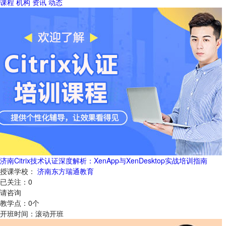
课程
机构
资讯
动态
济南Citrix技术认证深度解析：XenApp与XenDesktop实战培训指南
授课学校：
济南东方瑞通教育
已关注：
0
请咨询
教学点：
0
个
开班时间：
滚动开班