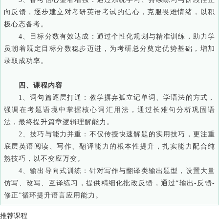
向反馈，逐步建立对考研英语考试的信心，克服畏难情绪，以积
极心态备考。
4、目标分数有效达成：通过个性化规划与精准训练，助力学
员朝着既定目标分数稳步迈进，为考研总分奠定优势基础，增加
录取成功率。
四、课程内容
1、词句篇逐层打通：教学摒弃孤立记单词、学语法的方式，
强调在考题语境中掌握核心词汇用法，通过长难句分析巩固语
法，最终提升篇章逻辑理解能力。
2、技巧与能力并重：不仅传授快速解题的实用技巧，更注重
底层英语阅读、写作、翻译能力的根本性提升，扎实能力配合纯
熟技巧，以不变应万变。
4、输出导向式训练：针对写作与翻译类输出题型，设置大量
仿写、改写、互译练习，提供精细化批改反馈，通过“输出-反馈-
修正”循环提升语言应用能力。
推荐课程