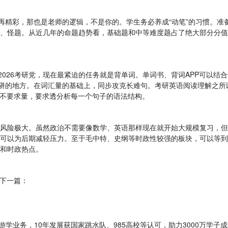
精彩，那也是老师的逻辑，不是你的。学生务必养成“动笔”的习惯。准
、怪题。从近几年的命题趋势看，基础题和中等难度题占了绝大部分分值
026考研党，现在最紧迫的任务就是背单词。单词书、背词APP可以结
陷阱的地方。在词汇量的基础上，同步攻克长难句。考研英语阅读理解之
），不要求量，要求透分析每一个句子的语法结构。
险极大。虽然政治不需要像数学、英语那样现在就开始大规模复习，但
可以为后期减轻压力。至于毛中特、史纲等时政性较强的板块，可以等到
和时政热点。
下一篇：
学业务，10年发展获国家跳水队、985高校等认可，助力3000万学子