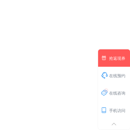

抢返现券

在线预约
1

在线咨询

手机访问