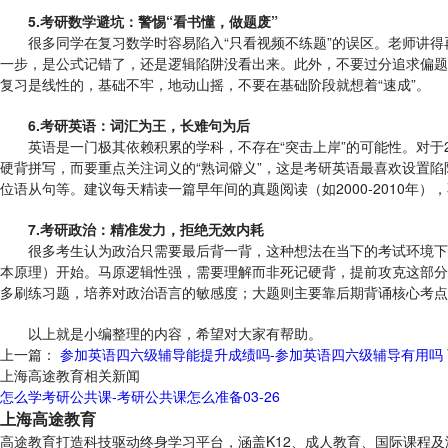
5.考研数学避坑：警惕“看书懂，做题废”
很多同学在复习数学时容易陷入“只看视频不练题”的误区。老师讲得再
一步，是公式记错了，还是逻辑陷阱没看出来。此外，不要过分追求偏题
复习是线性的，基础不牢，地动山摇，不要在基础阶段就想着“速成”。
6.考研英语：词汇为王，长难句为后
英语是一门极其依赖积累的学科，不存在“突击上岸”的可能性。对于2
硬背拼写，而要重点关注词义的“熟词僻义”，这是考研英语最喜欢设置
位语从句等。建议每天精读一篇早年间的真题阅读（如2000-2010年
7.考研政治：精准发力，拒绝无效内耗
很多考生认为政治只需要最后背一背，这种想法在当下的考试环境下风
本原理）开始。马原逻辑性强，需要理解而非死记硬背，提前攻克这部分
多刷练习题，培养对政治语言的敏感度；大题则主要靠后期背诵核心考点
以上就是小编整理的内容，希望对大家有帮助。
上一篇：
参加英语四六级辅导能提升成绩吗-参加英语四六级辅导有用吗
上海高途教育相关新闻
怎么学考研公共课-考研公共课怎么准备
03-26
上海高途教育
高途教育打造科技驱动终身学习平台，涵盖K12、成人教育、国际课程及游