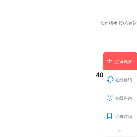
合作招生
|
投拆/建议

抢返现券
400-688-0112

在线预约
1

在线咨询

手机访问