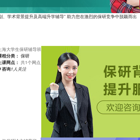
划、学术背景提升及高端升学辅导” 助力您在激烈的保研竞争中脱颖而出
上海大学生保研辅导班
课程分类：
保研
上课网点：
共1个网点
￥咨询
1人关注